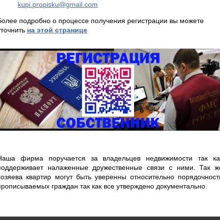
kupi.propisku@gmail.com
Более подробно о процессе получения регистрации вы можете
уточнить
на этой странице
Наша фирма поручается за владельцев недвижимости так ка
поддерживает налаженные дружественные связи с ними. Так ж
хозяева квартир могут быть уверенны относительно порядочност
прописываемых граждан так как все утверждено документально.