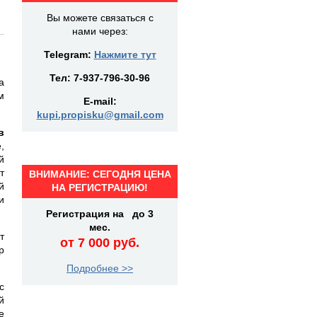
Вы можете связаться с
нами через:
Telegram:
Нажмите тут
Тел:
7-937-796-30-96
а
м
E-mail:
kupi.propisku@gmail.com
в
,
й
т
ВНИМАНИЕ: СЕГОДНЯ ЦЕНА
й
НА РЕГИСТРАЦИЮ!
и
Регистрация на до 3
мес.
т
от 7 000 руб.
р
Подробнее >>
с
й
е