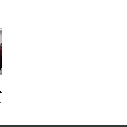
к
е
и