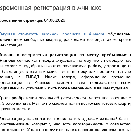
Временная регистрация в Ачинске
Обновление страницы: 04.08.2026
Текущая стоимость законной прописки в Ачинске
обусловлен
количеством свободных квартир, расходами хозяев, а так же сроко
регистрации.
Помощь в оформлении
регистрации по месту пребывания 
Ачинске
сейчас как никогда актуальна, потому что с помощью нее
вы сможете подобрать высокооплачиваемую работу, устроить дете
в ближайшую к вам гимназию, взять ипотеку или поставить на уче
машину в ГИБДД. Иначе говоря, оформление временно
регистрации в Ачинске поможет вам пользоваться всем
социальными услугами и быть более уверенным в вашем будущем.
Срок приобретения
легальной регистрации
через нас, составляе
2-3 рабочих дня. Мы точно сможем найти несколько готовых кварти
в разных местах.
Регистрация у нас делается только по тем адресам из нашей базы, 
собственниками которых у нас есть договоренности о совместно
деятельности. У нас не получится сделать регистрацию вам там, гд