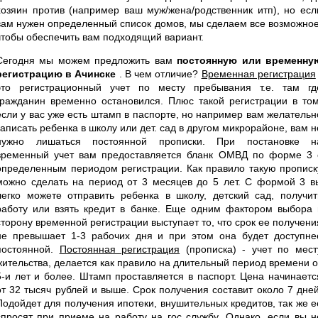
хозяин против (например ваш муж/жена/родственник итп), но есл
вам нужен определенный список домов, мы сделаем все возможное
чтобы обеспечить вам подходящий вариант.
Сегодня мы можем предложить вам
постоянную или временну
регистрацию в Ачинске
. В чем отличие?
Временная регистрация
это регистрационный учет по месту пребывания т.е. там гд
гражданин временно остановился. Плюс такой регистрации в том
если у вас уже есть штамп в паспорте, но например вам желательн
записать ребенка в школу или дет. сад в другом микрорайоне, вам н
нужно лишаться постоянной прописки. При постановке н
временный учет вам предоставляется бланк ОМВД по форме 3 
определенным периодом регистрации. Как правило такую прописк
можно сделать на период от 3 месяцев до 5 лет. С формой 3 в
легко можете отправить ребенка в школу, детский сад, получит
работу или взять кредит в банке. Еще одним фактором выбора 
сторону временной регистрации выступает то, что срок ее получени
не превышает 1-3 рабочих дня и при этом она будет доступне
постоянной.
Постоянная регистрация
(прописка) - учет по мест
жительства, делается как правило на длительный период времени о
5-и лет и более. Штамп проставляется в паспорт. Цена начинаетс
от 32 тысяч рублей и выше. Срок получения составит около 7 дней
Подойдет для получения ипотеки, внушительных кредитов, так же е
спросят при приеме на работу на гос службу. Однако, если вы н