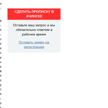
и
,
СДЕЛАТЬ ПРОПИСКУ В
АЧИНСКЕ
ю
-
Оставьте ваш запрос и мы
е
обязательно ответим в
,
рабочее время
о
Оставить заявку на
е
регистрацию
а
с
у
ы
ь
в
я
е
у
т
я
.
е
е